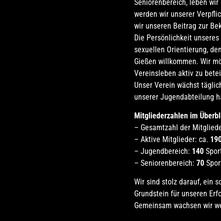
Seniorenbereich, leben wir
werden wir unserer Verpfli
wir unseren Beitrag zur B
Die Persönlichkeit unseres
sexuellen Orientierung, de
Gießen willkommen. Wir m
Vereinsleben aktiv zu betei
Unser Verein wächst täglich
unserer Jugendabteilung ha
Mitgliederzahlen im Überbl
– Gesamtzahl der Mitgliede
– Aktive Mitglieder: ca.
19
– Jugendbereich:
140
Sport
– Seniorenbereich:
70
Sport
Wir sind stolz darauf, ein 
Grundstein für unseren Erf
Gemeinsam wachsen wir weit