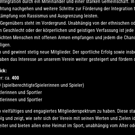
 Integration durch ein Miteinander und einer starken Gemeinschaft.
chtung nachgehen und weitere Schritte zur Förderung der Integration
ekämpfung von Rassismus und Ausgrenzung leisten.
 Gegenübers steht im Vordergrund. Unabhängig von der ethnischen ode
m Geschlecht oder der körperlichen und geistigen Verfassung ist jede
öchten Menschen mit offenen Armen empfangen und jedem die Chance
ligen.
 und gewinnt stetig neue Mitglieder. Der sportliche Erfolg sowie ins
ben das Interesse an unserem Verein weiter gesteigert und fördern d
ick:
r: ca.
400
0
(spielberechtigteSpielerinnen und Spieler)
lerinnen und Sportler
lerinnen und Sportler
so vielfältiges und engagiertes Mitgliederspektrum zu haben. Diese sta
olg und zeigt, wie sehr sich der Verein mit seinen Werten und Zielen id
er und bieten allen eine Heimat im Sport, unabhängig vom Alter ode